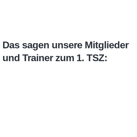
Das sagen unsere Mitglieder
und Trainer zum 1. TSZ:
”
Igor, bei dir tanzen wir den Walzer ja
gar nicht mehr im Bierkastenformat...
Ein Mitglied