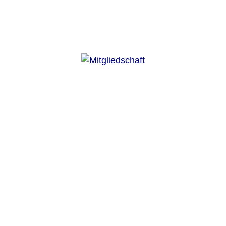
Vom Anfänger zum Turniertänzer: Bei uns findet jeder das
passende Angebot.
Alles zur Mitgliedschaft