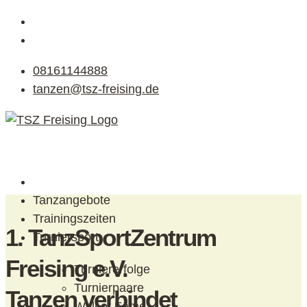
08161144888
tanzen@tsz-freising.de
Tanzangebote
Trainingszeiten
1. TanzSportZentrum
Turniersport
Freising e.V.
Turniererfolge
Turnierpaare
Tanzen verbindet
Wall of Fame