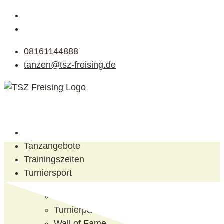
08161144888
tanzen@tsz-freising.de
Tanzangebote
Trainingszeiten
Turniersport
Turniererfolge
Turnierpaare
Wall of Fame