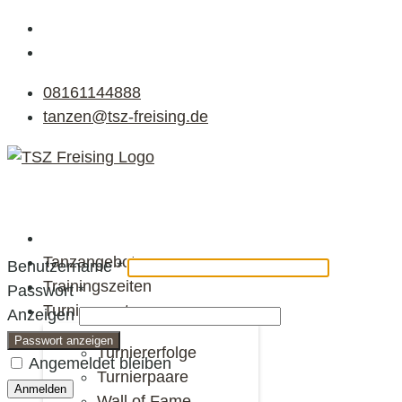
08161144888
tanzen@tsz-freising.de
Tanzangebote
Benutzername
*
Trainingszeiten
Passwort
*
Turniersport
Anzeigen
Passwort anzeigen
Turniererfolge
Angemeldet bleiben
Turnierpaare
Anmelden
Wall of Fame